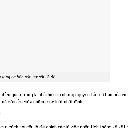
 tảng cơ bản của soi cầu lô đề
 điều quan trọng là phải hiểu rõ những nguyên tắc cơ bản của việ
i, mà còn ẩn chứa những quy luật nhất định.
ố
ủa cách soi cầu lô đề chính xác là việc phân tích thống kê kết 