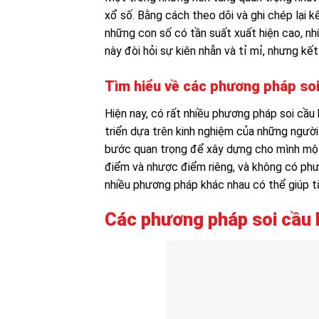
xổ số. Bằng cách theo dõi và ghi chép lại k
những con số có tần suất xuất hiện cao, nh
này đòi hỏi sự kiên nhẫn và tỉ mỉ, nhưng kết
Tìm hiểu về các phương pháp soi
Hiện nay, có rất nhiều phương pháp soi cầu
triển dựa trên kinh nghiệm của những người
bước quan trọng để xây dựng cho mình một
điểm và nhược điểm riêng, và không có phư
nhiều phương pháp khác nhau có thể giúp t
Các phương pháp soi cầu 