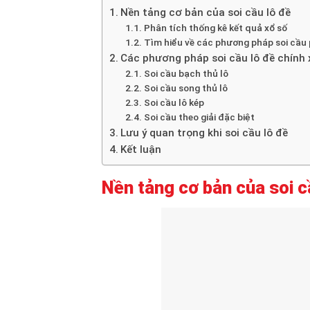
Nền tảng cơ bản của soi cầu lô đề
Phân tích thống kê kết quả xổ số
Tìm hiểu về các phương pháp soi cầu 
Các phương pháp soi cầu lô đề chính
Soi cầu bạch thủ lô
Soi cầu song thủ lô
Soi cầu lô kép
Soi cầu theo giải đặc biệt
Lưu ý quan trọng khi soi cầu lô đề
Kết luận
Nền tảng cơ bản của soi c