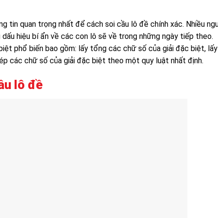
ng tin quan trọng nhất để cách soi cầu lô đề chính xác. Nhiều ng
 dấu hiệu bí ẩn về các con lô sẽ về trong những ngày tiếp theo.
iệt phổ biến bao gồm: lấy tổng các chữ số của giải đặc biệt, lấy
ép các chữ số của giải đặc biệt theo một quy luật nhất định.
ầu lô đề