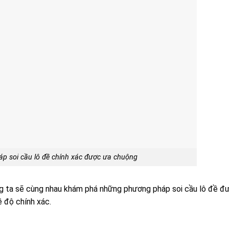
p soi cầu lô đề chính xác được ưa chuộng
ng ta sẽ cùng nhau khám phá những phương pháp soi cầu lô đề đ
ề độ chính xác.