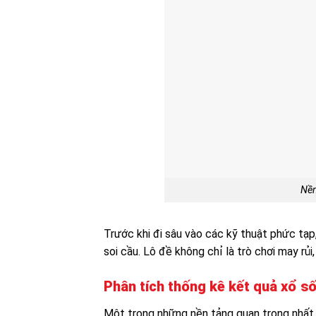
Nền
Trước khi đi sâu vào các kỹ thuật phức tạp,
soi cầu. Lô đề không chỉ là trò chơi may rủ
Phân tích thống kê kết quả xổ s
Một trong những nền tảng quan trọng nhất c