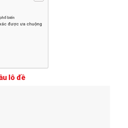
phổ biến
 xác được ưa chuộng
ầu lô đề