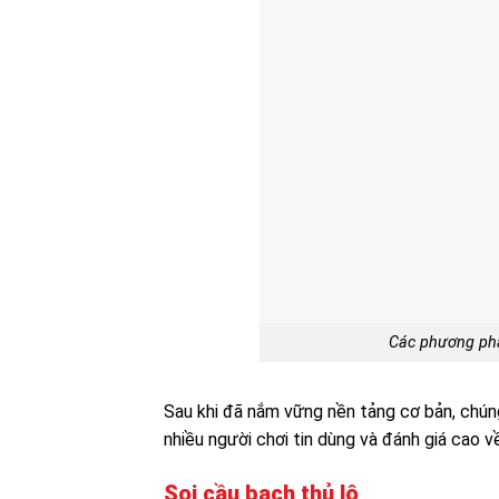
Các phương phá
Sau khi đã nắm vững nền tảng cơ bản, chú
nhiều người chơi tin dùng và đánh giá cao v
Soi cầu bạch thủ lô