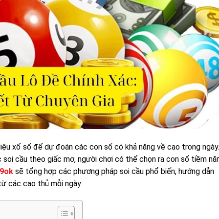
liệu xổ số để dự đoán các con số có khả năng về cao trong ngày
c soi cầu theo giấc mơ, người chơi có thể chọn ra con số tiềm nă
9ok
sẽ tổng hợp các phương pháp soi cầu phổ biến, hướng dẫn
từ các cao thủ mỗi ngày.