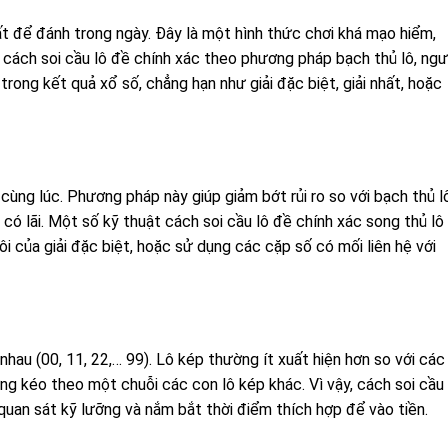
ất để đánh trong ngày. Đây là một hình thức chơi khá mạo hiểm,
ể cách soi cầu lô đề chính xác theo phương pháp bạch thủ lô, ngư
rong kết quả xổ số, chẳng hạn như giải đặc biệt, giải nhất, hoặc
cùng lúc. Phương pháp này giúp giảm bớt rủi ro so với bạch thủ lô
 có lãi. Một số kỹ thuật cách soi cầu lô đề chính xác song thủ lô
 của giải đặc biệt, hoặc sử dụng các cặp số có mối liên hệ với
nhau (00, 11, 22,… 99). Lô kép thường ít xuất hiện hơn so với các
ường kéo theo một chuỗi các con lô kép khác. Vì vậy, cách soi cầu 
 quan sát kỹ lưỡng và nắm bắt thời điểm thích hợp để vào tiền.