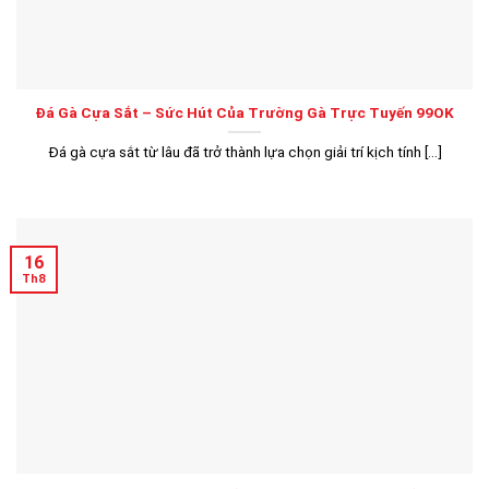
Đá Gà Cựa Sắt – Sức Hút Của Trường Gà Trực Tuyến 99OK
Đá gà cựa sắt từ lâu đã trở thành lựa chọn giải trí kịch tính [...]
16
Th8