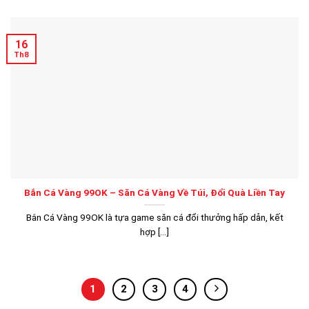
16
Th8
Bắn Cá Vàng 99OK – Săn Cá Vàng Về Túi, Đổi Quà Liền Tay
Bắn Cá Vàng 99OK là tựa game săn cá đổi thưởng hấp dẫn, kết
hợp [...]
1
2
3
4