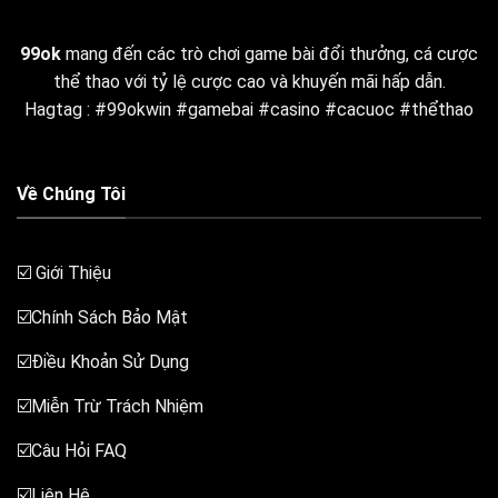
99ok
mang đến các trò chơi game bài đổi thưởng, cá cược
thể thao với tỷ lệ cược cao và khuyến mãi hấp dẫn.
Hagtag : #99okwin #gamebai #casino #cacuoc #thểthao
Về Chúng Tôi
☑️ Giới Thiệu
☑️Chính Sách Bảo Mật
☑️Điều Khoản Sử Dụng
☑️Miễn Trừ Trách Nhiệm
☑️Câu Hỏi FAQ
☑️Liên Hệ