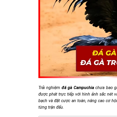
Trải nghiệm
đá gà Campuchia
chưa bao gi
được phát trực tiếp với hình ảnh sắc nét 
bạch và đặt cược an toàn, nâng cao cơ hộ
từng trận đấu.