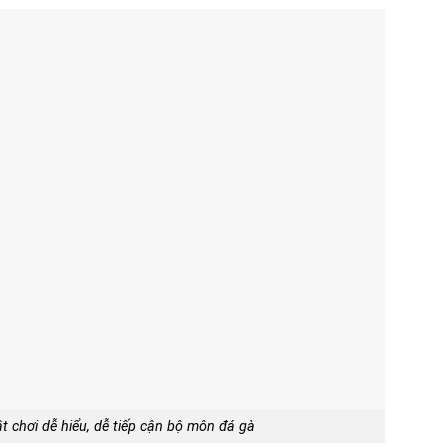
ật chơi dễ hiểu, dễ tiếp cận bộ môn đá gà