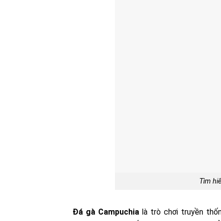
Tìm hi
Đá gà Campuchia
là trò chơi truyền thốn