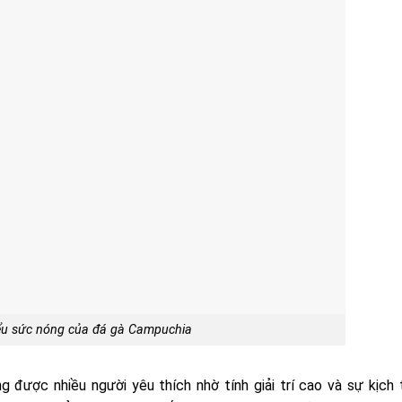
ểu sức nóng của đá gà Campuchia
g được nhiều người yêu thích nhờ tính giải trí cao và sự kịch 