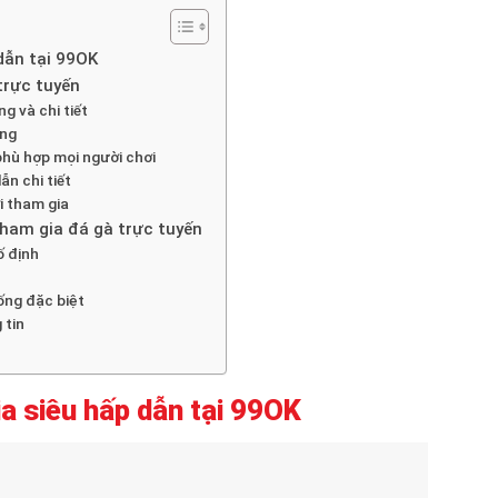
dẫn tại 99OK
trực tuyến
g và chi tiết
àng
hù hợp mọi người chơi
n chi tiết
ời tham gia
tham gia đá gà trực tuyến
ố định
ống đặc biệt
 tin
a siêu hấp dẫn tại 99OK