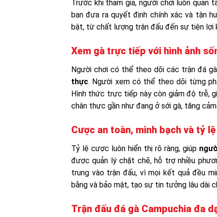
Trước khi tham gia, người chơi luôn quan t
bạn đưa ra quyết định chính xác và tận hư
bật, từ chất lượng trận đấu đến sự tiện lợi 
Xem gà trực tiếp với hình ảnh số
Người chơi có thể theo dõi các trận đá gà
thực
. Người xem có thể theo dõi từng pha
Hình thức trực tiếp này còn giảm độ trễ, g
chân thực gần như đang ở sới gà, tăng cảm 
Cược an toàn, minh bạch và tỷ lệ
Tỷ lệ cược luôn hiển thị rõ ràng, giúp
ngườ
được quản lý chặt chẽ, hỗ trợ nhiều phươn
trung vào trận đấu, vì mọi kết quả đều m
bằng và bảo mật, tạo sự tin tưởng lâu dài c
Trận đấu đá gà Campuchia đa dạ