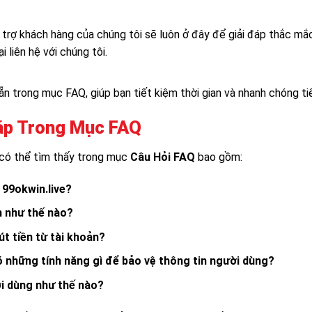
 trợ khách hàng của chúng tôi sẽ luôn ở đây để giải đáp thắc mắc
liên hệ với chúng tôi.
ẵn trong mục FAQ, giúp bạn tiết kiệm thời gian và nhanh chóng ti
ặp Trong Mục FAQ
có thể tìm thấy trong mục
Câu Hỏi FAQ
bao gồm:
 99okwin.live?
n như thế nào?
t tiền từ tài khoản?
 những tính năng gì để bảo vệ thông tin người dùng?
ời dùng như thế nào?