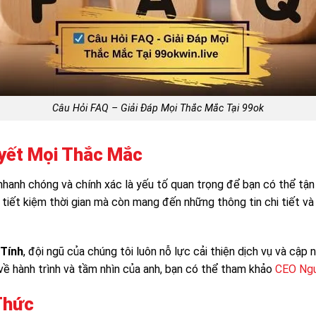
Câu Hỏi FAQ – Giải Đáp Mọi Thắc Mắc Tại 99ok
uyết Mọi Thắc Mắc
 nhanh chóng và chính xác là yếu tố quan trọng để bạn có thể tậ
 tiết kiệm thời gian mà còn mang đến những thông tin chi tiết v
 Tính
, đội ngũ của chúng tôi luôn nỗ lực cải thiện dịch vụ và cập
 về hành trình và tầm nhìn của anh, bạn có thể tham khảo
CEO Ngu
Thức