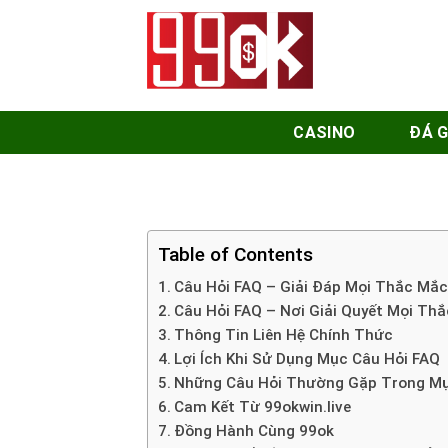
Chuyển
đến
nội
dung
CASINO
ĐÁ 
Table of Contents
Câu Hỏi FAQ – Giải Đáp Mọi Thắc Mắc
Câu Hỏi FAQ – Nơi Giải Quyết Mọi Th
Thông Tin Liên Hệ Chính Thức
Lợi Ích Khi Sử Dụng Mục Câu Hỏi FAQ
Những Câu Hỏi Thường Gặp Trong M
Cam Kết Từ 99okwin.live
Đồng Hành Cùng 99ok