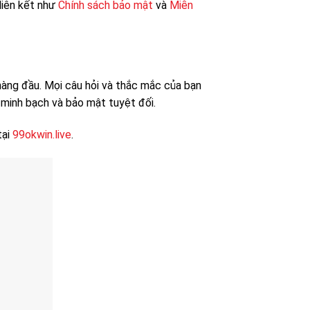
liên kết như
Chính sách bảo mật
và
Miễn
n hàng đầu. Mọi câu hỏi và thắc mắc của bạn
 minh bạch và bảo mật tuyệt đối.
tại
99okwin.live
.