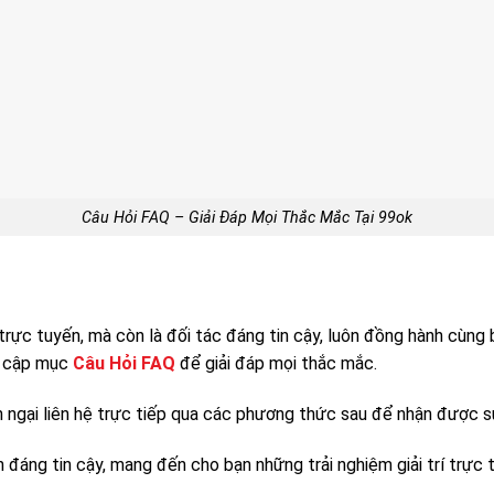
Câu Hỏi FAQ – Giải Đáp Mọi Thắc Mắc Tại 99ok
ực tuyến, mà còn là đối tác đáng tin cậy, luôn đồng hành cùng bạ
y cập mục
Câu Hỏi FAQ
để giải đáp mọi thắc mắc.
ngại liên hệ trực tiếp qua các phương thức sau để nhận được sự
đáng tin cậy, mang đến cho bạn những trải nghiệm giải trí trực 