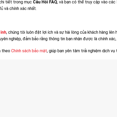
chi tiết trong mục
Câu Hỏi FAQ
, và bạn có thể truy cập vào các 
ủ và chính xác nhất.
ính
, chúng tôi luôn đặt lợi ích và sự hài lòng của khách hàng lê
yên nghiệp, đảm bảo rằng thông tin bạn nhận được là chính xác,
n theo
Chính sách bảo mật
, giúp bạn yên tâm trải nghiệm dịch vụ 