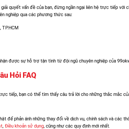
iải quyết vấn đề của bạn, đừng ngần ngại liên hệ trực tiếp với c
ên nghiệp qua các phương thức sau:
0, TP.HCM
nhận được sự hỗ trợ tận tình từ đội ngũ chuyên nghiệp của 99okwi
Câu Hỏi FAQ
 trực tiếp, bạn có thể tìm thấy câu trả lời cho những thắc mắc 
ật để phản ánh những thay đổi về dịch vụ, chính sách và các thô
ật
,
Điều khoản sử dụng
, cũng như các quy định mới nhất.