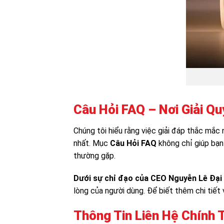
Câu Hỏi FAQ – Nơi Giải Q
Chúng tôi hiểu rằng việc giải đáp thắc mắc
nhất. Mục
Câu Hỏi FAQ
không chỉ giúp bạn
thường gặp.
Dưới sự chỉ đạo của CEO Nguyễn Lê Đại
lòng của người dùng. Để biết thêm chi tiết
Thông Tin Liên Hệ Chính 