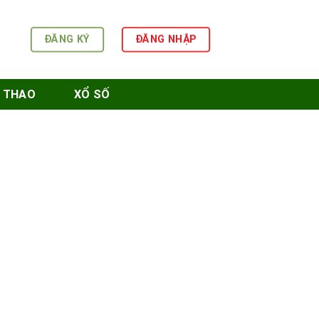
ĐĂNG KÝ
ĐĂNG NHẬP
 THAO
XỔ SỐ