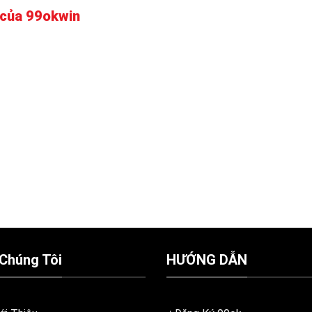
c của 99okwin
Chúng Tôi
HƯỚNG DẪN