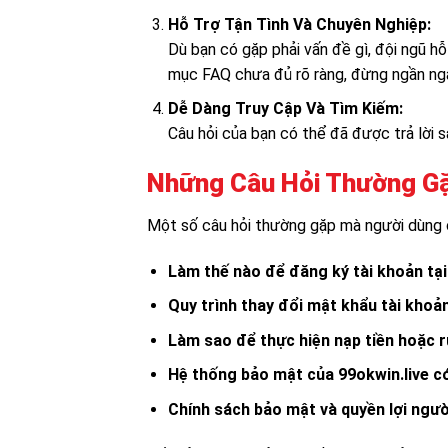
Hỗ Trợ Tận Tình Và Chuyên Nghiệp:
Dù bạn có gặp phải vấn đề gì, đội ngũ hỗ
mục FAQ chưa đủ rõ ràng, đừng ngần ngại 
Dễ Dàng Truy Cập Và Tìm Kiếm:
Câu hỏi của bạn có thể đã được trả lời s
Những Câu Hỏi Thường G
Một số câu hỏi thường gặp mà người dùng 
Làm thế nào để đăng ký tài khoản tại
Quy trình thay đổi mật khẩu tài khoả
Làm sao để thực hiện nạp tiền hoặc rú
Hệ thống bảo mật của 99okwin.live có
Chính sách bảo mật và quyền lợi ngư