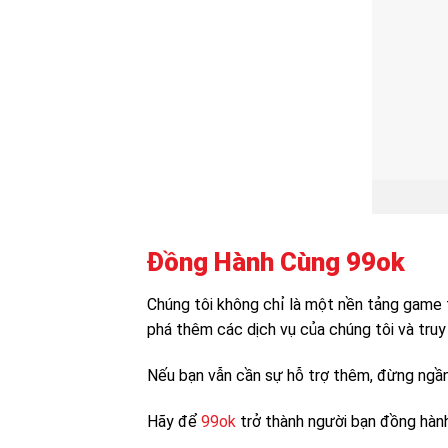
Đồng Hành Cùng 99ok
Chúng tôi không chỉ là một nền tảng game tr
phá thêm các dịch vụ của chúng tôi và tru
Nếu bạn vẫn cần sự hỗ trợ thêm, đừng ngần 
Hãy để
99ok
trở thành người bạn đồng hành 